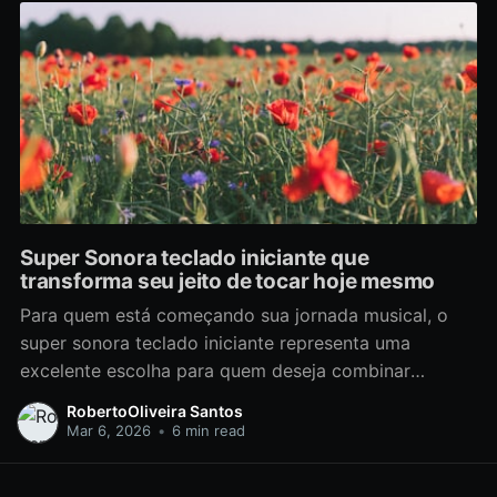
Super Sonora teclado iniciante que
transforma seu jeito de tocar hoje mesmo
Para quem está começando sua jornada musical, o
super sonora teclado iniciante representa uma
excelente escolha para quem deseja combinar
qualidade sonora, facilidade de uso e recursos
RobertoOliveira Santos
essenciais que facilitam o aprendizado. O teclado
Mar 6, 2026
•
6 min read
para iniciantes cobre as necessidades técnicas e
didáticas para que o músico em formação possa